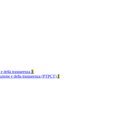
 e della trasparenza
3
rruzione e della trasparenza (PTPCT)
1