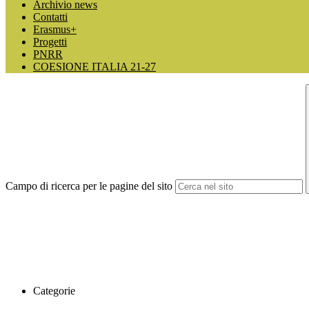
Archivio news
Contatti
Erasmus+
Progetti
PNRR
COESIONE ITALIA 21-27
Campo di ricerca per le pagine del sito
Categorie