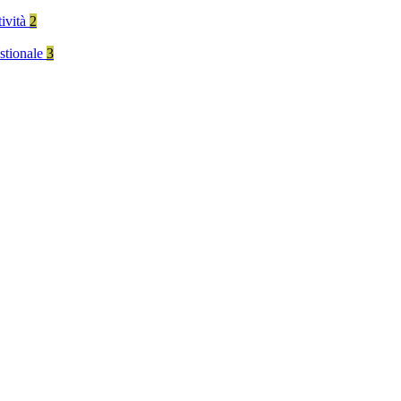
tività
2
stionale
3