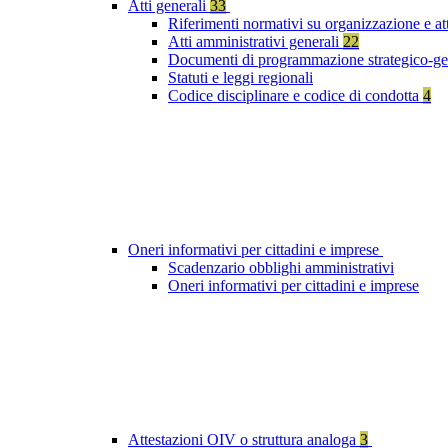
Atti generali
33
Riferimenti normativi su organizzazione e at
Atti amministrativi generali
22
Documenti di programmazione strategico-ge
Statuti e leggi regionali
Codice disciplinare e codice di condotta
4
Oneri informativi per cittadini e imprese
Scadenzario obblighi amministrativi
Oneri informativi per cittadini e imprese
Attestazioni OIV o struttura analoga
3