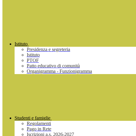
Istituto
Presidenza e segreteria
Istituto
PTOF
Patto educativo di comunità
Organigramma - Funzionigramma
Studenti e famiglie
Regolamenti
Pago in Rete
Iscrizioni a.s. 2026-2027