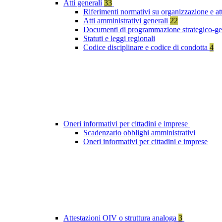
Atti generali
33
Riferimenti normativi su organizzazione e at
Atti amministrativi generali
22
Documenti di programmazione strategico-ge
Statuti e leggi regionali
Codice disciplinare e codice di condotta
4
Oneri informativi per cittadini e imprese
Scadenzario obblighi amministrativi
Oneri informativi per cittadini e imprese
Attestazioni OIV o struttura analoga
3