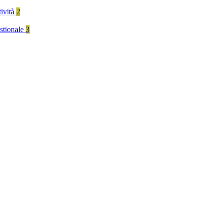
tività
2
stionale
3