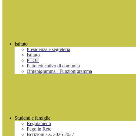
Istituto
Presidenza e segreteria
Istituto
PTOF
Patto educativo di comunità
Organigramma - Funzionigramma
Studenti e famiglie
Regolamenti
Pago in Rete
Iscrizioni a.s. 2026-2027