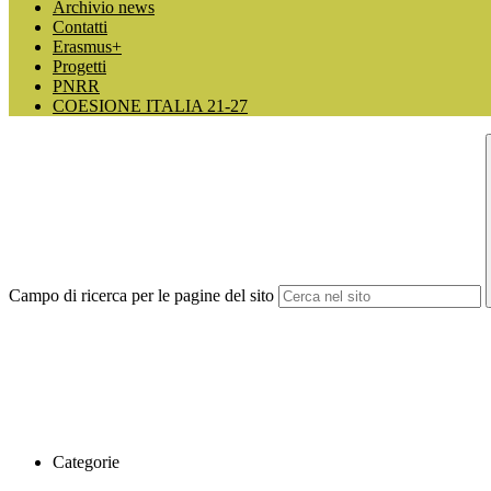
Archivio news
Contatti
Erasmus+
Progetti
PNRR
COESIONE ITALIA 21-27
Campo di ricerca per le pagine del sito
Categorie