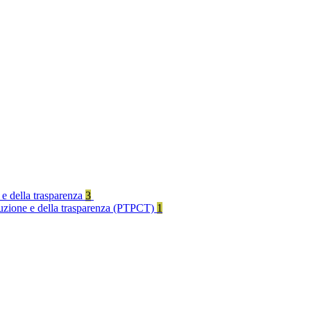
 e della trasparenza
3
rruzione e della trasparenza (PTPCT)
1