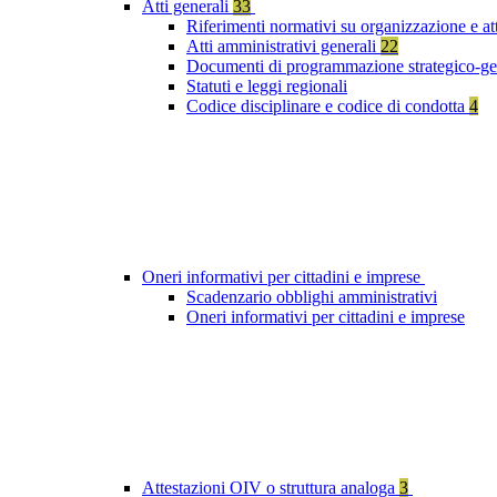
Atti generali
33
Riferimenti normativi su organizzazione e at
Atti amministrativi generali
22
Documenti di programmazione strategico-ge
Statuti e leggi regionali
Codice disciplinare e codice di condotta
4
Oneri informativi per cittadini e imprese
Scadenzario obblighi amministrativi
Oneri informativi per cittadini e imprese
Attestazioni OIV o struttura analoga
3