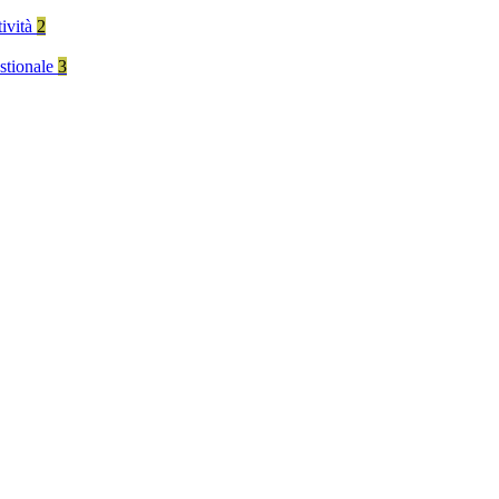
tività
2
stionale
3