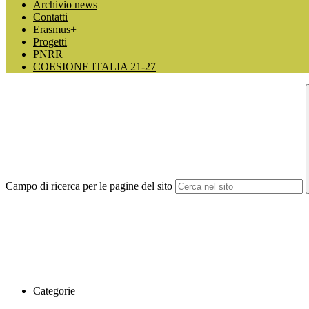
Archivio news
Contatti
Erasmus+
Progetti
PNRR
COESIONE ITALIA 21-27
Campo di ricerca per le pagine del sito
Categorie