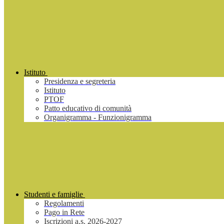
Istituto
Presidenza e segreteria
Istituto
PTOF
Patto educativo di comunità
Organigramma - Funzionigramma
Studenti e famiglie
Regolamenti
Pago in Rete
Iscrizioni a.s. 2026-2027