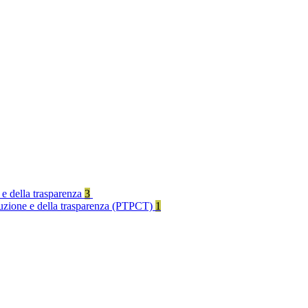
 e della trasparenza
3
rruzione e della trasparenza (PTPCT)
1