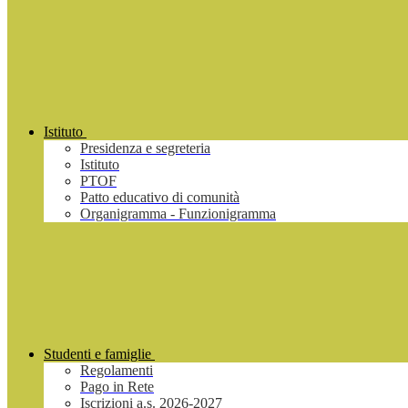
Istituto
Presidenza e segreteria
Istituto
PTOF
Patto educativo di comunità
Organigramma - Funzionigramma
Studenti e famiglie
Regolamenti
Pago in Rete
Iscrizioni a.s. 2026-2027