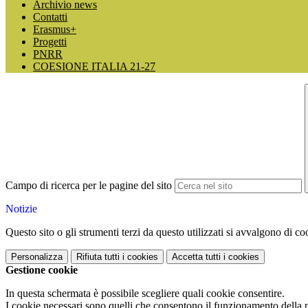
Archivio news
Contatti
Erasmus+
Progetti
PNRR
COESIONE ITALIA 21-27
Campo di ricerca per le pagine del sito
Notizie
Questo sito o gli strumenti terzi da questo utilizzati si avvalgono di coo
Personalizza
Rifiuta tutti
i cookies
Accetta tutti
i cookies
Gestione cookie
In questa schermata è possibile scegliere quali cookie consentire.
I cookie necessari sono quelli che consentono il funzionamento della pi