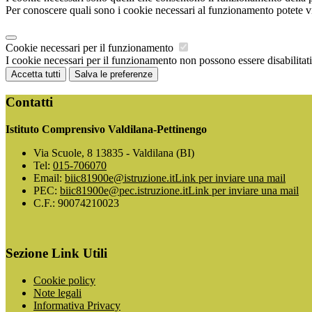
Per conoscere quali sono i cookie necessari al funzionamento potete v
Cookie necessari per il funzionamento
I cookie necessari per il funzionamento non possono essere disabilitati.
Accetta tutti
Salva le preferenze
Contatti
Istituto Comprensivo Valdilana-Pettinengo
Via Scuole, 8 13835 - Valdilana (BI)
Tel:
015-706070
Email:
biic81900e@istruzione.it
Link per inviare una mail
PEC:
biic81900e@pec.istruzione.it
Link per inviare una mail
C.F.: 90074210023
Sezione Link Utili
Cookie policy
Note legali
Informativa Privacy