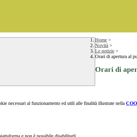
Home
>
Novità
>
Le notizie
>
Orari di apertura al p
Orari di aper
kie necessari al funzionamento ed utili alle finalità illustrate nella
COO
attaforma e non è possibile disabilitarli.