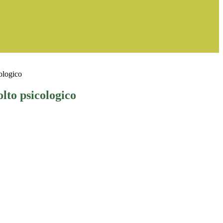
cologico
olto psicologico