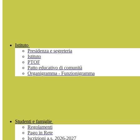
Istituto
Presidenza e segreteria
Istituto
PTOF
Patto educativo di comunità
Organigramma - Funzionigramma
Studenti e famiglie
Regolamenti
Pago in Rete
Iscrizioni a.s. 2026-2027