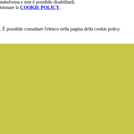
attaforma e non è possibile disabilitarli.
isionare la
COOKIE POLICY
.
 È possibile consultare l'elenco nella pagina della cookie policy.