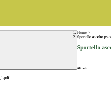
Home
>
Sportello ascolto psi
Sportello asc
.
Allegati
_1.pdf