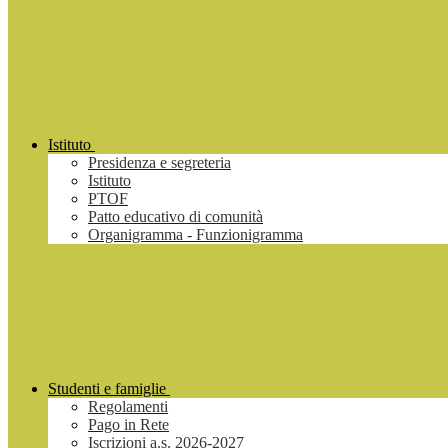
Istituto
Presidenza e segreteria
Istituto
PTOF
Patto educativo di comunità
Organigramma - Funzionigramma
Studenti e famiglie
Regolamenti
Pago in Rete
Iscrizioni a.s. 2026-2027