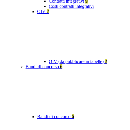
Contratti integrativi
9
Costi contratti integrativi
OIV
7
OIV (da pubblicare in tabelle)
2
Bandi di concorso
6
Bandi di concorso
6