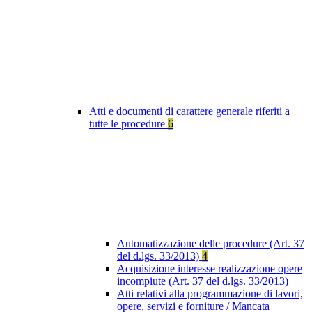
Atti e documenti di carattere generale riferiti a
tutte le procedure
6
Automatizzazione delle procedure (Art. 37
del d.lgs. 33/2013)
4
Acquisizione interesse realizzazione opere
incompiute (Art. 37 del d.lgs. 33/2013)
Atti relativi alla programmazione di lavori,
opere, servizi e forniture / Mancata