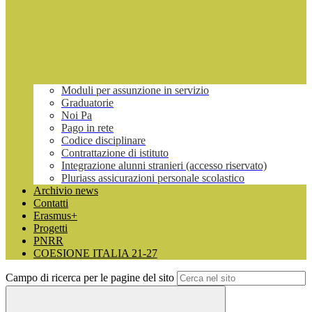
Moduli per assunzione in servizio
Graduatorie
Noi Pa
Pago in rete
Codice disciplinare
Contrattazione di istituto
Integrazione alunni stranieri (accesso riservato)
Pluriass assicurazioni personale scolastico
Archivio news
Contatti
Erasmus+
Progetti
PNRR
COESIONE ITALIA 21-27
Campo di ricerca per le pagine del sito