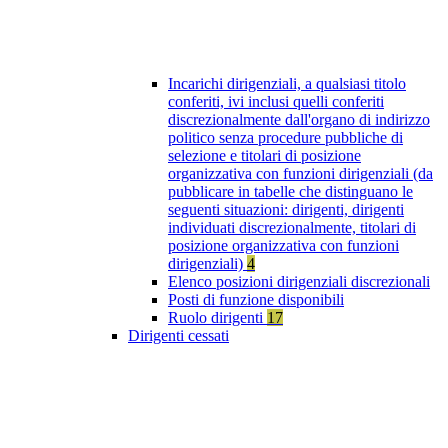
Incarichi dirigenziali, a qualsiasi titolo
conferiti, ivi inclusi quelli conferiti
discrezionalmente dall'organo di indirizzo
politico senza procedure pubbliche di
selezione e titolari di posizione
organizzativa con funzioni dirigenziali (da
pubblicare in tabelle che distinguano le
seguenti situazioni: dirigenti, dirigenti
individuati discrezionalmente, titolari di
posizione organizzativa con funzioni
dirigenziali)
4
Elenco posizioni dirigenziali discrezionali
Posti di funzione disponibili
Ruolo dirigenti
17
Dirigenti cessati