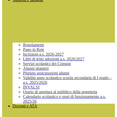
Regolamenti
Pago in Rete
Iscrizioni a.s. 2026-2027
Libri di testo adozioni a.s. 2026/2027
Servizi scolastici dei Comuni
Alunni stranieri
Pluriass assicurazioni alunni
Validità anno scolastico scuola secondaria di I grado –
a.s. 2025/2026
INVALSI
Orario di apertura al pubblico della segreteria
Calendario scolastico e orari di funzionamento a.s.
2025/26
Docenti e ATA