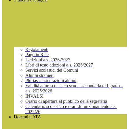
Regolamenti
Pago in Rete
Iscrizioni a.s. 2026-2027
Libri di testo adozioni a.s. 2026/2027
Servizi scolastici dei Comuni
Alunni stranieri
Pluriass assicurazioni alunni
Validità anno scolastico scuola secondaria di I grado –
a.s. 2025/2026
INVALSI
Orario di apertura al pubblico della segreteria
Calendario scolastico e orari di funzionamento a.s.
2025/26
Docenti e ATA