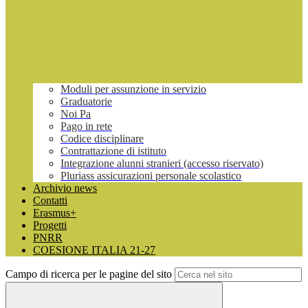
Moduli per assunzione in servizio
Graduatorie
Noi Pa
Pago in rete
Codice disciplinare
Contrattazione di istituto
Integrazione alunni stranieri (accesso riservato)
Pluriass assicurazioni personale scolastico
Archivio news
Contatti
Erasmus+
Progetti
PNRR
COESIONE ITALIA 21-27
Campo di ricerca per le pagine del sito