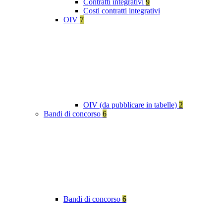
Contratti integrativi
9
Costi contratti integrativi
OIV
7
OIV (da pubblicare in tabelle)
2
Bandi di concorso
6
Bandi di concorso
6