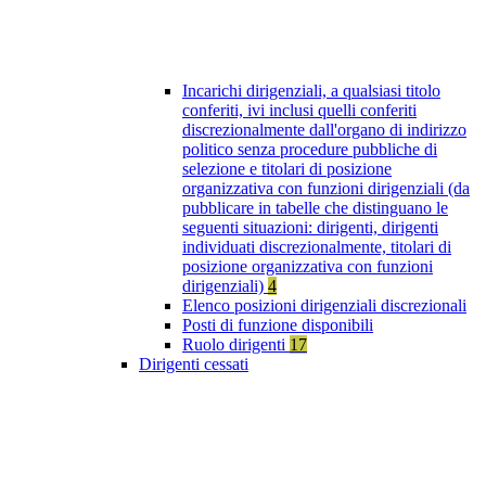
Incarichi dirigenziali, a qualsiasi titolo
conferiti, ivi inclusi quelli conferiti
discrezionalmente dall'organo di indirizzo
politico senza procedure pubbliche di
selezione e titolari di posizione
organizzativa con funzioni dirigenziali (da
pubblicare in tabelle che distinguano le
seguenti situazioni: dirigenti, dirigenti
individuati discrezionalmente, titolari di
posizione organizzativa con funzioni
dirigenziali)
4
Elenco posizioni dirigenziali discrezionali
Posti di funzione disponibili
Ruolo dirigenti
17
Dirigenti cessati