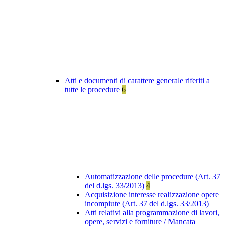
Atti e documenti di carattere generale riferiti a
tutte le procedure
6
Automatizzazione delle procedure (Art. 37
del d.lgs. 33/2013)
4
Acquisizione interesse realizzazione opere
incompiute (Art. 37 del d.lgs. 33/2013)
Atti relativi alla programmazione di lavori,
opere, servizi e forniture / Mancata