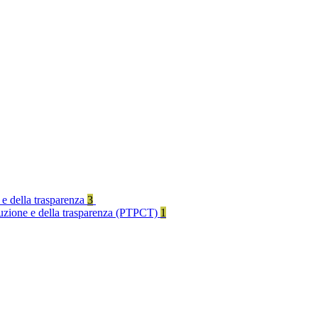
 e della trasparenza
3
rruzione e della trasparenza (PTPCT)
1