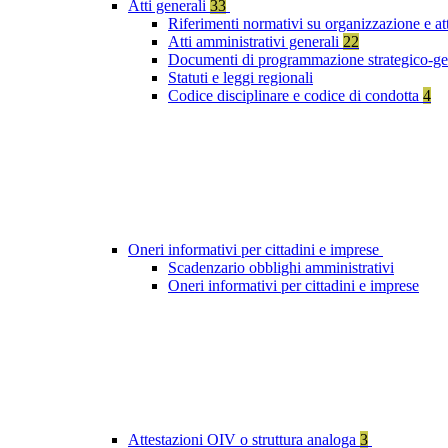
Atti generali
33
Riferimenti normativi su organizzazione e at
Atti amministrativi generali
22
Documenti di programmazione strategico-ge
Statuti e leggi regionali
Codice disciplinare e codice di condotta
4
Oneri informativi per cittadini e imprese
Scadenzario obblighi amministrativi
Oneri informativi per cittadini e imprese
Attestazioni OIV o struttura analoga
3