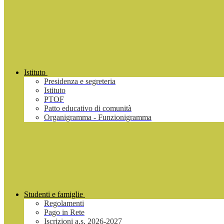
Istituto
Presidenza e segreteria
Istituto
PTOF
Patto educativo di comunità
Organigramma - Funzionigramma
Studenti e famiglie
Regolamenti
Pago in Rete
Iscrizioni a.s. 2026-2027