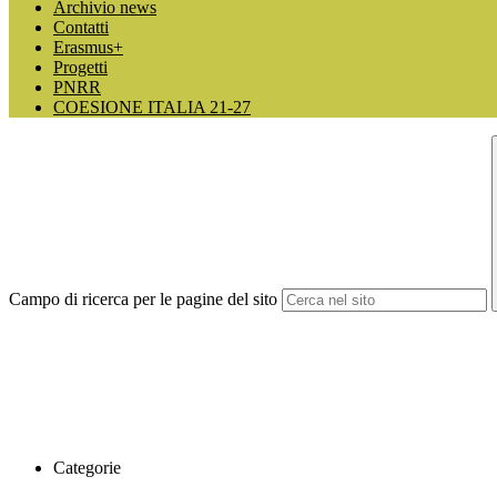
Archivio news
Contatti
Erasmus+
Progetti
PNRR
COESIONE ITALIA 21-27
Campo di ricerca per le pagine del sito
Categorie