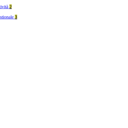
tività
2
stionale
3