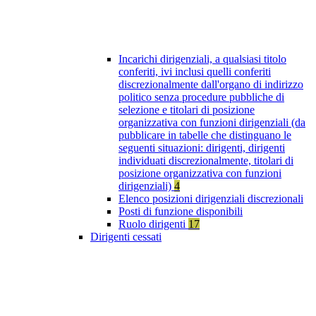
Incarichi dirigenziali, a qualsiasi titolo
conferiti, ivi inclusi quelli conferiti
discrezionalmente dall'organo di indirizzo
politico senza procedure pubbliche di
selezione e titolari di posizione
organizzativa con funzioni dirigenziali (da
pubblicare in tabelle che distinguano le
seguenti situazioni: dirigenti, dirigenti
individuati discrezionalmente, titolari di
posizione organizzativa con funzioni
dirigenziali)
4
Elenco posizioni dirigenziali discrezionali
Posti di funzione disponibili
Ruolo dirigenti
17
Dirigenti cessati