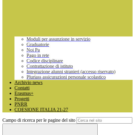
Moduli per assunzione in servizio
Graduatorie
Noi Pa
Pago in rete
Codice disciplinare
Contrattazione di istituto
Integrazione alunni stranieri (accesso riservato)
Pluriass assicurazioni personale scolastico
Archivio news
Contatti
Erasmus+
Progetti
PNRR
COESIONE ITALIA 21-27
Campo di ricerca per le pagine del sito