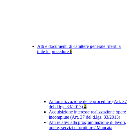
Atti e documenti di carattere generale riferiti a
tutte le procedure
6
Automatizzazione delle procedure (Art. 37
del d.lgs. 33/2013)
4
Acquisizione interesse realizzazione opere
incompiute (Art. 37 del d.lgs. 33/2013)
Atti relativi alla programmazione di lavori,
opere, servizi e forniture / Mancata