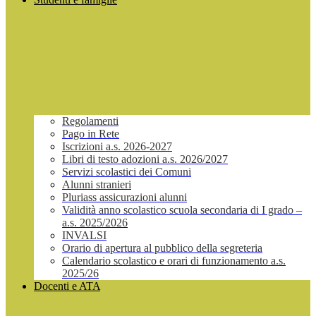
Regolamenti
Pago in Rete
Iscrizioni a.s. 2026-2027
Libri di testo adozioni a.s. 2026/2027
Servizi scolastici dei Comuni
Alunni stranieri
Pluriass assicurazioni alunni
Validità anno scolastico scuola secondaria di I grado –
a.s. 2025/2026
INVALSI
Orario di apertura al pubblico della segreteria
Calendario scolastico e orari di funzionamento a.s.
2025/26
Docenti e ATA