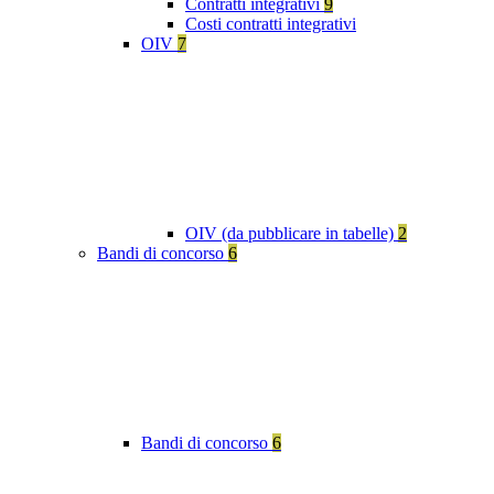
Contratti integrativi
9
Costi contratti integrativi
OIV
7
OIV (da pubblicare in tabelle)
2
Bandi di concorso
6
Bandi di concorso
6