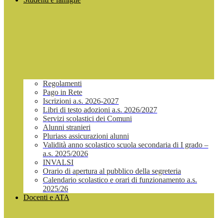
Regolamenti
Pago in Rete
Iscrizioni a.s. 2026-2027
Libri di testo adozioni a.s. 2026/2027
Servizi scolastici dei Comuni
Alunni stranieri
Pluriass assicurazioni alunni
Validità anno scolastico scuola secondaria di I grado –
a.s. 2025/2026
INVALSI
Orario di apertura al pubblico della segreteria
Calendario scolastico e orari di funzionamento a.s.
2025/26
Docenti e ATA