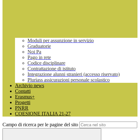
Moduli per assunzione in servizio
Graduatorie
Noi Pa
Pago in rete
Codice disciplinare
Contrattazione di istituto
Integrazione alunni stranieri (accesso riservato)
Pluriass assicurazioni personale scolastico
Archivio news
Contatti
Erasmus+
Progetti
PNRR
COESIONE ITALIA 21-27
Campo di ricerca per le pagine del sito