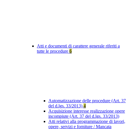
Atti e documenti di carattere generale riferiti a
tutte le procedure
6
Automatizzazione delle procedure (Art. 37
del d.lgs. 33/2013)
4
Acquisizione interesse realizzazione opere
incompiute (Art. 37 del d.lgs. 33/2013)
Atti relativi alla programmazione di lavori,
opere, servizi e forniture / Mancata