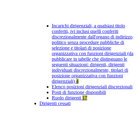
Incarichi dirigenziali, a qualsiasi titolo
conferiti, ivi inclusi quelli conferiti
discrezionalmente dall'organo di indirizzo
politico senza procedure pubbliche di
selezione e titolari di posizione
organizzativa con funzioni dirigenziali (da
pubblicare in tabelle che distinguano le
seguenti situazioni: dirigenti, dirigenti
individuati discrezionalmente, titolari di
posizione organizzativa con funzioni
dirigenziali)
4
Elenco posizioni dirigenziali discrezionali
Posti di funzione disponibili
Ruolo dirigenti
17
Dirigenti cessati