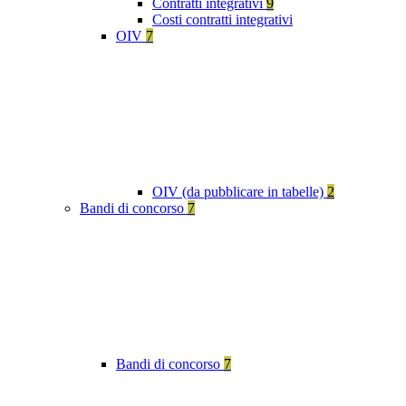
Contratti integrativi
9
Costi contratti integrativi
OIV
7
OIV (da pubblicare in tabelle)
2
Bandi di concorso
7
Bandi di concorso
7