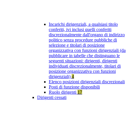
Incarichi dirigenziali, a qualsiasi titolo
conferiti, ivi inclusi quelli conferiti
discrezionalmente dall'organo di indirizzo
politico senza procedure pubbliche di
selezione e titolari di posizione
organizzativa con funzioni dirigenziali (da
pubblicare in tabelle che distinguano le
seguenti situazioni: dirigenti, dirigenti
individuati discrezionalmente, titolari di
posizione organizzativa con funzioni
dirigenziali)
4
Elenco posizioni dirigenziali discrezionali
Posti di funzione disponibili
Ruolo dirigenti
17
Dirigenti cessati