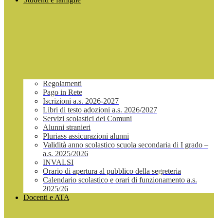
Regolamenti
Pago in Rete
Iscrizioni a.s. 2026-2027
Libri di testo adozioni a.s. 2026/2027
Servizi scolastici dei Comuni
Alunni stranieri
Pluriass assicurazioni alunni
Validità anno scolastico scuola secondaria di I grado –
a.s. 2025/2026
INVALSI
Orario di apertura al pubblico della segreteria
Calendario scolastico e orari di funzionamento a.s.
2025/26
Docenti e ATA