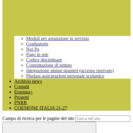
Moduli per assunzione in servizio
Graduatorie
Noi Pa
Pago in rete
Codice disciplinare
Contrattazione di istituto
Integrazione alunni stranieri (accesso riservato)
Pluriass assicurazioni personale scolastico
Archivio news
Contatti
Erasmus+
Progetti
PNRR
COESIONE ITALIA 21-27
Campo di ricerca per le pagine del sito