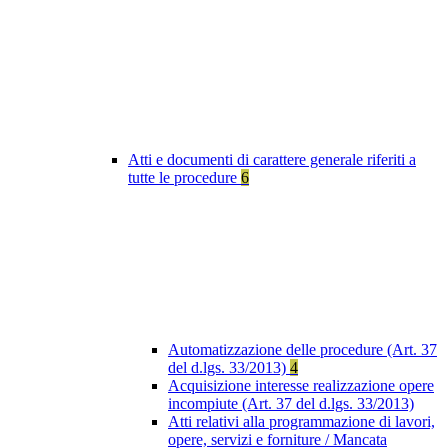
Atti e documenti di carattere generale riferiti a
tutte le procedure
6
Automatizzazione delle procedure (Art. 37
del d.lgs. 33/2013)
4
Acquisizione interesse realizzazione opere
incompiute (Art. 37 del d.lgs. 33/2013)
Atti relativi alla programmazione di lavori,
opere, servizi e forniture / Mancata