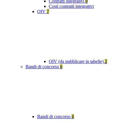
Contratti integrativi
9
Costi contratti integrativi
OIV
7
OIV (da pubblicare in tabelle)
2
Bandi di concorso
6
Bandi di concorso
6