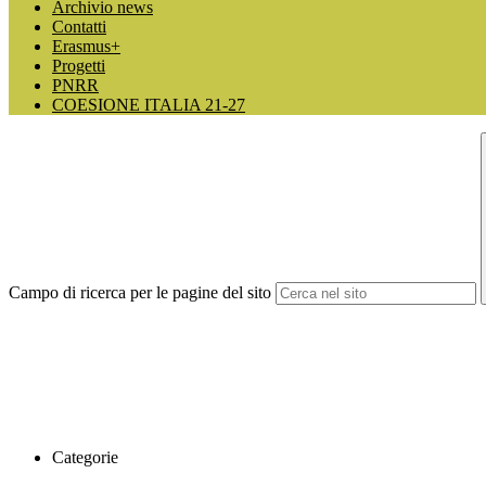
Archivio news
Contatti
Erasmus+
Progetti
PNRR
COESIONE ITALIA 21-27
Campo di ricerca per le pagine del sito
Categorie