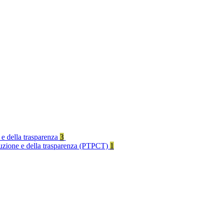
 e della trasparenza
3
rruzione e della trasparenza (PTPCT)
1