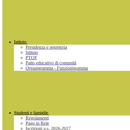
Istituto
Presidenza e segreteria
Istituto
PTOF
Patto educativo di comunità
Organigramma - Funzionigramma
Studenti e famiglie
Regolamenti
Pago in Rete
Iscrizioni a.s. 2026-2027