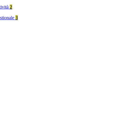
tività
2
stionale
3