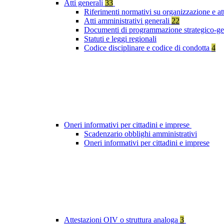
Atti generali
33
Riferimenti normativi su organizzazione e at
Atti amministrativi generali
22
Documenti di programmazione strategico-ge
Statuti e leggi regionali
Codice disciplinare e codice di condotta
4
Oneri informativi per cittadini e imprese
Scadenzario obblighi amministrativi
Oneri informativi per cittadini e imprese
Attestazioni OIV o struttura analoga
3