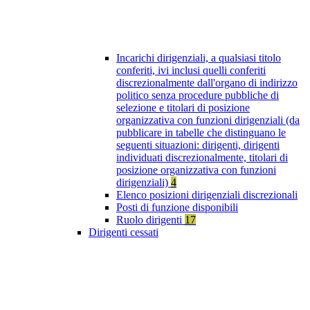
Incarichi dirigenziali, a qualsiasi titolo
conferiti, ivi inclusi quelli conferiti
discrezionalmente dall'organo di indirizzo
politico senza procedure pubbliche di
selezione e titolari di posizione
organizzativa con funzioni dirigenziali (da
pubblicare in tabelle che distinguano le
seguenti situazioni: dirigenti, dirigenti
individuati discrezionalmente, titolari di
posizione organizzativa con funzioni
dirigenziali)
4
Elenco posizioni dirigenziali discrezionali
Posti di funzione disponibili
Ruolo dirigenti
17
Dirigenti cessati