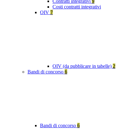
Contratti integrativi
9
Costi contratti integrativi
OIV
7
OIV (da pubblicare in tabelle)
2
Bandi di concorso
6
Bandi di concorso
6