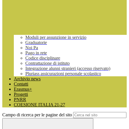
Moduli per assunzione in servizio
Graduatorie
Noi Pa
Pago in rete
Codice disciplinare
Contrattazione di istituto
Integrazione alunni stranieri (accesso riservato)
Pluriass assicurazioni personale scolastico
Archivio news
Contatti
Erasmus+
Progetti
PNRR
COESIONE ITALIA 21-27
Campo di ricerca per le pagine del sito