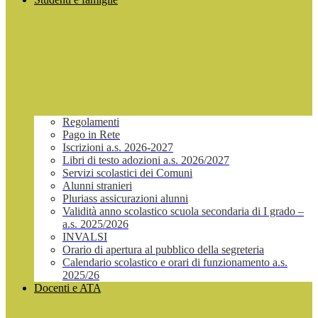
Regolamenti
Pago in Rete
Iscrizioni a.s. 2026-2027
Libri di testo adozioni a.s. 2026/2027
Servizi scolastici dei Comuni
Alunni stranieri
Pluriass assicurazioni alunni
Validità anno scolastico scuola secondaria di I grado –
a.s. 2025/2026
INVALSI
Orario di apertura al pubblico della segreteria
Calendario scolastico e orari di funzionamento a.s.
2025/26
Docenti e ATA