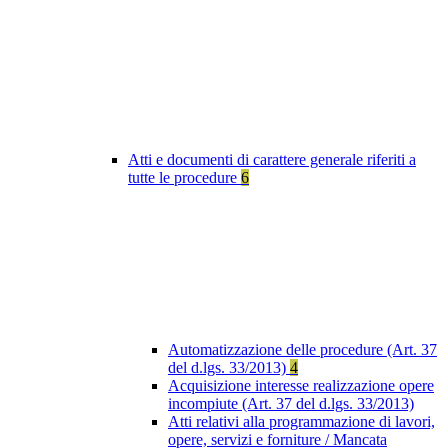
Atti e documenti di carattere generale riferiti a
tutte le procedure
6
Automatizzazione delle procedure (Art. 37
del d.lgs. 33/2013)
4
Acquisizione interesse realizzazione opere
incompiute (Art. 37 del d.lgs. 33/2013)
Atti relativi alla programmazione di lavori,
opere, servizi e forniture / Mancata