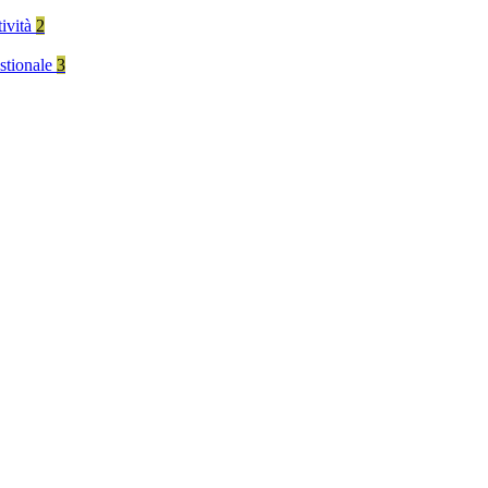
tività
2
stionale
3