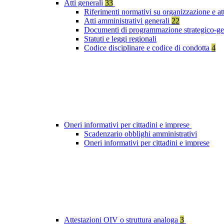
Atti generali
33
Riferimenti normativi su organizzazione e at
Atti amministrativi generali
22
Documenti di programmazione strategico-ge
Statuti e leggi regionali
Codice disciplinare e codice di condotta
4
Oneri informativi per cittadini e imprese
Scadenzario obblighi amministrativi
Oneri informativi per cittadini e imprese
Attestazioni OIV o struttura analoga
3