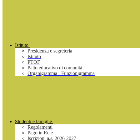
Istituto
Presidenza e segreteria
Istituto
PTOF
Patto educativo di comunità
Organigramma - Funzionigramma
Studenti e famiglie
Regolamenti
Pago in Rete
Iscrizioni a.s. 2026-2027