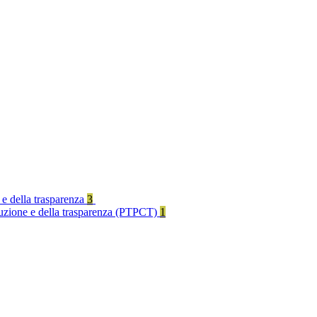
 e della trasparenza
3
rruzione e della trasparenza (PTPCT)
1