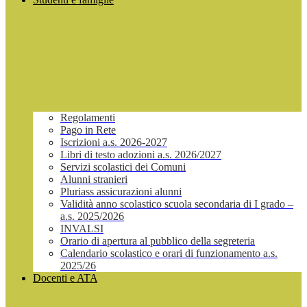
Regolamenti
Pago in Rete
Iscrizioni a.s. 2026-2027
Libri di testo adozioni a.s. 2026/2027
Servizi scolastici dei Comuni
Alunni stranieri
Pluriass assicurazioni alunni
Validità anno scolastico scuola secondaria di I grado –
a.s. 2025/2026
INVALSI
Orario di apertura al pubblico della segreteria
Calendario scolastico e orari di funzionamento a.s.
2025/26
Docenti e ATA