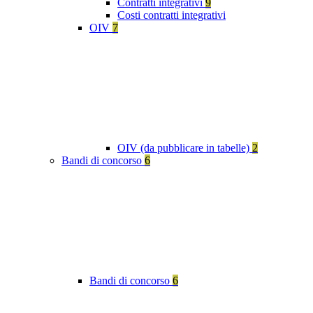
Contratti integrativi
9
Costi contratti integrativi
OIV
7
OIV (da pubblicare in tabelle)
2
Bandi di concorso
6
Bandi di concorso
6