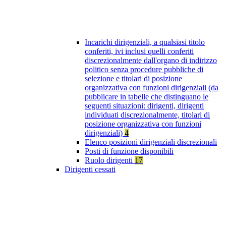
Incarichi dirigenziali, a qualsiasi titolo
conferiti, ivi inclusi quelli conferiti
discrezionalmente dall'organo di indirizzo
politico senza procedure pubbliche di
selezione e titolari di posizione
organizzativa con funzioni dirigenziali (da
pubblicare in tabelle che distinguano le
seguenti situazioni: dirigenti, dirigenti
individuati discrezionalmente, titolari di
posizione organizzativa con funzioni
dirigenziali)
4
Elenco posizioni dirigenziali discrezionali
Posti di funzione disponibili
Ruolo dirigenti
17
Dirigenti cessati