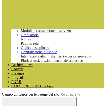
Moduli per assunzione in servizio
Graduatorie
Noi Pa
Pago in rete
Codice disciplinare
Contrattazione di istituto
Integrazione alunni stranieri (accesso riservato)
Pluriass assicurazioni personale scolastico
Archivio news
Contatti
Erasmus+
Progetti
PNRR
COESIONE ITALIA 21-27
Campo di ricerca per le pagine del sito