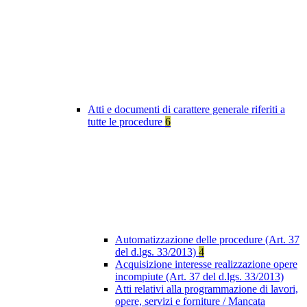
Atti e documenti di carattere generale riferiti a
tutte le procedure
6
Automatizzazione delle procedure (Art. 37
del d.lgs. 33/2013)
4
Acquisizione interesse realizzazione opere
incompiute (Art. 37 del d.lgs. 33/2013)
Atti relativi alla programmazione di lavori,
opere, servizi e forniture / Mancata