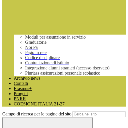
Moduli per assunzione in servizio
Graduatorie
Noi Pa
Pago in rete
Codice disciplinare
Contrattazione di istituto
Integrazione alunni stranieri (accesso riservato)
Pluriass assicurazioni personale scolastico
Archivio news
Contatti
Erasmus+
Progetti
PNRR
COESIONE ITALIA 21-27
Campo di ricerca per le pagine del sito