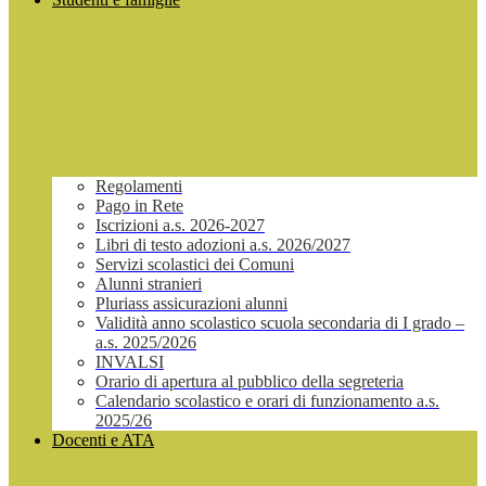
Regolamenti
Pago in Rete
Iscrizioni a.s. 2026-2027
Libri di testo adozioni a.s. 2026/2027
Servizi scolastici dei Comuni
Alunni stranieri
Pluriass assicurazioni alunni
Validità anno scolastico scuola secondaria di I grado –
a.s. 2025/2026
INVALSI
Orario di apertura al pubblico della segreteria
Calendario scolastico e orari di funzionamento a.s.
2025/26
Docenti e ATA