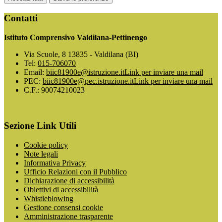
Contatti
Istituto Comprensivo Valdilana-Pettinengo
Via Scuole, 8 13835 - Valdilana (BI)
Tel:
015-706070
Email:
biic81900e@istruzione.it
Link per inviare una mail
PEC:
biic81900e@pec.istruzione.it
Link per inviare una mail
C.F.: 90074210023
Sezione Link Utili
Cookie policy
Note legali
Informativa Privacy
Ufficio Relazioni con il Pubblico
Dichiarazione di accessibilità
Obiettivi di accessibilità
Whistleblowing
Gestione consensi cookie
Amministrazione trasparente