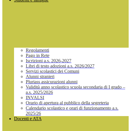
Regolamenti
Pago in Rete
Iscrizioni a.s. 2026-2027
Libri di testo adozioni a.s. 2026/2027
Servizi scolastici dei Comuni
Alunni stranieri
Pluriass assicurazioni alunni
Validità anno scolastico scuola secondaria di I grado –
a.s. 2025/2026
INVALSI
Orario di apertura al pubblico della segreteria
Calendario scolastico e orari di funzionamento a.s.
2025/26
Docenti e ATA