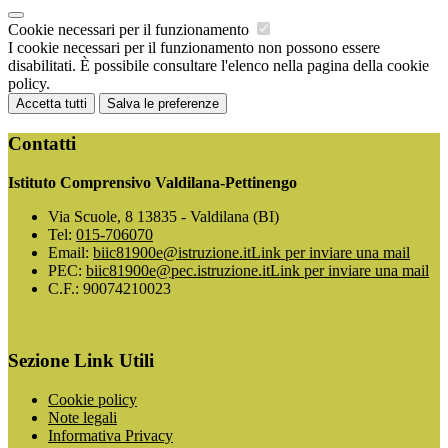
Cookie necessari per il funzionamento
I cookie necessari per il funzionamento non possono essere
disabilitati. È possibile consultare l'elenco nella pagina della cookie
policy.
Accetta tutti
Salva le preferenze
Contatti
Istituto Comprensivo Valdilana-Pettinengo
Via Scuole, 8 13835 - Valdilana (BI)
Tel:
015-706070
Email:
biic81900e@istruzione.it
Link per inviare una mail
PEC:
biic81900e@pec.istruzione.it
Link per inviare una mail
C.F.: 90074210023
Sezione Link Utili
Cookie policy
Note legali
Informativa Privacy