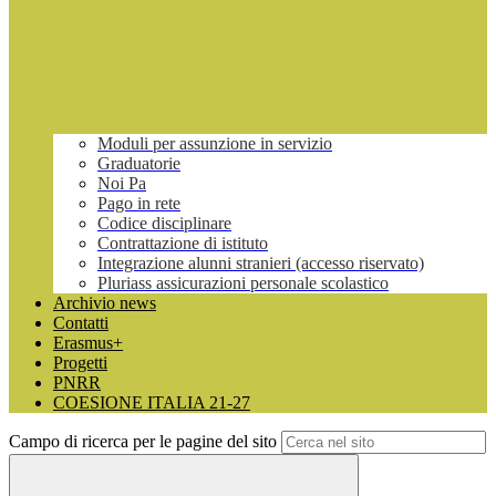
Moduli per assunzione in servizio
Graduatorie
Noi Pa
Pago in rete
Codice disciplinare
Contrattazione di istituto
Integrazione alunni stranieri (accesso riservato)
Pluriass assicurazioni personale scolastico
Archivio news
Contatti
Erasmus+
Progetti
PNRR
COESIONE ITALIA 21-27
Campo di ricerca per le pagine del sito