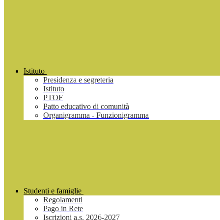
Istituto
Presidenza e segreteria
Istituto
PTOF
Patto educativo di comunità
Organigramma - Funzionigramma
Studenti e famiglie
Regolamenti
Pago in Rete
Iscrizioni a.s. 2026-2027