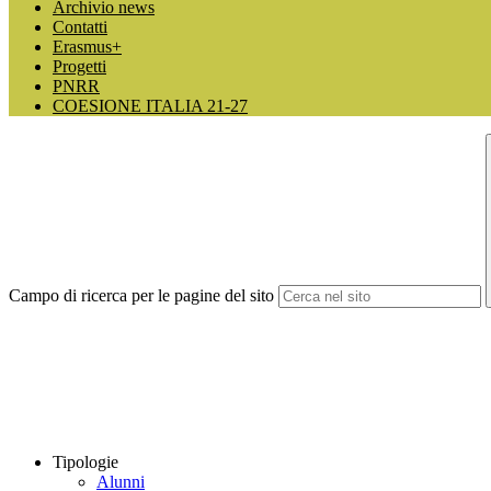
Archivio news
Contatti
Erasmus+
Progetti
PNRR
COESIONE ITALIA 21-27
Campo di ricerca per le pagine del sito
Tipologie
Alunni