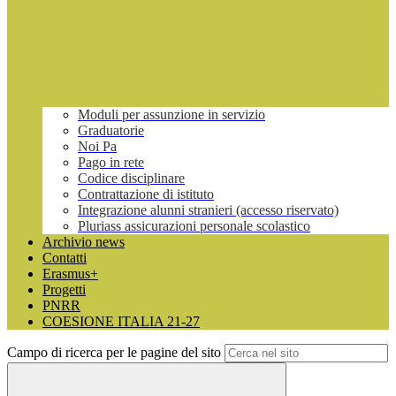
Moduli per assunzione in servizio
Graduatorie
Noi Pa
Pago in rete
Codice disciplinare
Contrattazione di istituto
Integrazione alunni stranieri (accesso riservato)
Pluriass assicurazioni personale scolastico
Archivio news
Contatti
Erasmus+
Progetti
PNRR
COESIONE ITALIA 21-27
Campo di ricerca per le pagine del sito