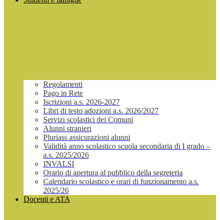
Regolamenti
Pago in Rete
Iscrizioni a.s. 2026-2027
Libri di testo adozioni a.s. 2026/2027
Servizi scolastici dei Comuni
Alunni stranieri
Pluriass assicurazioni alunni
Validità anno scolastico scuola secondaria di I grado –
a.s. 2025/2026
INVALSI
Orario di apertura al pubblico della segreteria
Calendario scolastico e orari di funzionamento a.s.
2025/26
Docenti e ATA