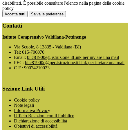
disabilitati. È possibile consultare l'elenco nella pagina della cookie
policy.
Accetta tutti
Salva le preferenze
Contatti
Istituto Comprensivo Valdilana-Pettinengo
Via Scuole, 8 13835 - Valdilana (BI)
Tel:
015-706070
Email:
biic81900e@istruzione.it
Link per inviare una mail
PEC:
biic81900e@pec.istruzione.it
Link per inviare una mail
C.F.: 90074210023
Sezione Link Utili
Cookie policy
Note legali
Informativa Privacy
Ufficio Relazioni con il Pubblico
Dichiarazione di accessibilità
Obiettivi di accessibilità