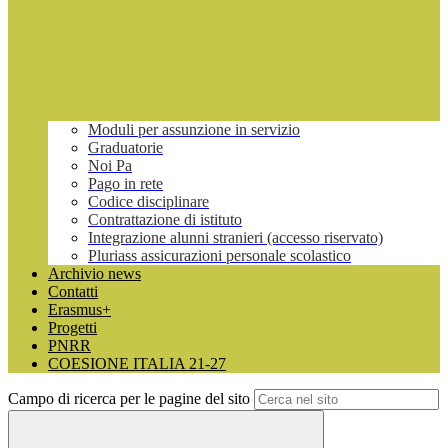
Moduli per assunzione in servizio
Graduatorie
Noi Pa
Pago in rete
Codice disciplinare
Contrattazione di istituto
Integrazione alunni stranieri (accesso riservato)
Pluriass assicurazioni personale scolastico
Archivio news
Contatti
Erasmus+
Progetti
PNRR
COESIONE ITALIA 21-27
Campo di ricerca per le pagine del sito