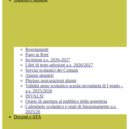
Regolamenti
Pago in Rete
Iscrizioni a.s. 2026-2027
Libri di testo adozioni a.s. 2026/2027
Servizi scolastici dei Comuni
Alunni stranieri
Pluriass assicurazioni alunni
Validità anno scolastico scuola secondaria di I grado –
a.s. 2025/2026
INVALSI
Orario di apertura al pubblico della segreteria
Calendario scolastico e orari di funzionamento a.s.
2025/26
Docenti e ATA