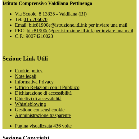
Istituto Comprensivo Valdilana-Pettinengo
Via Scuole, 8 13835 - Valdilana (BI)
Tel:
015-706070
Email:
biic81900e@istruzione.it
Link per inviare una mail
PEC:
biic81900e@pec.istruzione.it
Link per inviare una mail
C.F.: 90074210023
Sezione Link Utili
Cookie policy
Note legali
Informativa Privacy
Ufficio Relazioni con il Pubblico
Dichiarazione di accessibilità
Obiettivi di accessibilità
Whistleblowing
Gestione consensi cookie
Amministrazione trasparente
Pagina visualizzata
436
volte
Sezione Copyright