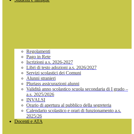
Regolamenti
Pago in Rete
Iscrizioni a.s. 2026-2027
Libri di testo adozioni a.s. 2026/2027
Servizi scolastici dei Comuni
Alunni stranieri
Pluriass assicurazioni alunni
Validità anno scolastico scuola secondaria di I grado –
a.s. 2025/2026
INVALSI
Orario di apertura al pubblico della segreteria
Calendario scolastico e orari di funzionamento a.s.
2025/26
Docenti e ATA