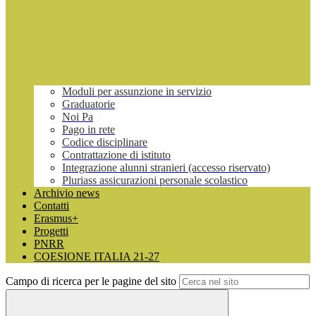
Moduli per assunzione in servizio
Graduatorie
Noi Pa
Pago in rete
Codice disciplinare
Contrattazione di istituto
Integrazione alunni stranieri (accesso riservato)
Pluriass assicurazioni personale scolastico
Archivio news
Contatti
Erasmus+
Progetti
PNRR
COESIONE ITALIA 21-27
Campo di ricerca per le pagine del sito