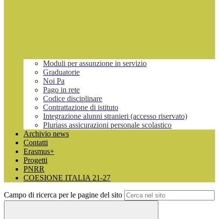
Moduli per assunzione in servizio
Graduatorie
Noi Pa
Pago in rete
Codice disciplinare
Contrattazione di istituto
Integrazione alunni stranieri (accesso riservato)
Pluriass assicurazioni personale scolastico
Archivio news
Contatti
Erasmus+
Progetti
PNRR
COESIONE ITALIA 21-27
Campo di ricerca per le pagine del sito