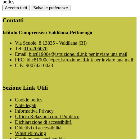
policy.
Accetta tutti
Salva le preferenze
Contatti
Istituto Comprensivo Valdilana-Pettinengo
Via Scuole, 8 13835 - Valdilana (BI)
Tel:
015-706070
Email:
biic81900e@istruzione.it
Link per inviare una mail
PEC:
biic81900e@pec.istruzione.it
Link per inviare una mail
C.F.: 90074210023
Sezione Link Utili
Cookie policy
Note legali
Informativa Privacy
Ufficio Relazioni con il Pubblico
Dichiarazione di accessibilità
Obiettivi di accessibilità
Whistleblowing
Gestione consensi cookie