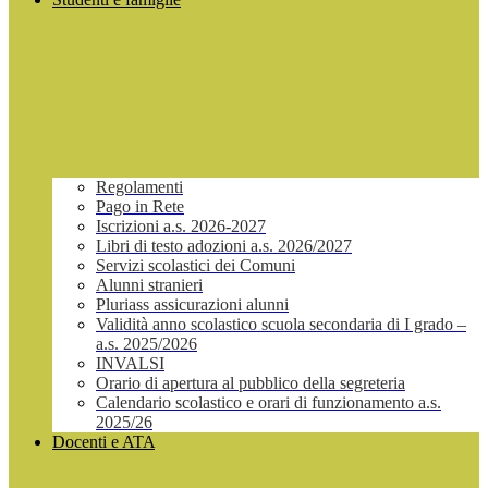
Regolamenti
Pago in Rete
Iscrizioni a.s. 2026-2027
Libri di testo adozioni a.s. 2026/2027
Servizi scolastici dei Comuni
Alunni stranieri
Pluriass assicurazioni alunni
Validità anno scolastico scuola secondaria di I grado –
a.s. 2025/2026
INVALSI
Orario di apertura al pubblico della segreteria
Calendario scolastico e orari di funzionamento a.s.
2025/26
Docenti e ATA