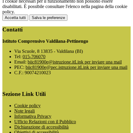
I cookie necessari per il funzionamento non possono essere
disabilitati. È possibile consultare l'elenco nella pagina della cookie
policy.
Accetta tutti
Salva le preferenze
Contatti
Istituto Comprensivo Valdilana-Pettinengo
Via Scuole, 8 13835 - Valdilana (BI)
Tel:
015-706070
Email:
biic81900e@istruzione.it
Link per inviare una mail
PEC:
biic81900e@pec.istruzione.it
Link per inviare una mail
C.F.: 90074210023
Sezione Link Utili
Cookie policy
Note legali
Informativa Privacy
Ufficio Relazioni con il Pubblico
Dichiarazione di accessibilità
Obiettivi di accessibilità