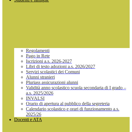
Regolamenti
Pago in Rete
Iscrizioni a.s. 2026-2027
Libri di testo adozioni a.s. 2026/2027
Servizi scolastici dei Comuni
Alunni stranieri
Pluriass assicurazioni alunni
Validità anno scolastico scuola secondaria di I grado –
a.s. 2025/2026
INVALSI
Orario di apertura al pubblico della segreteria
Calendario scolastico e orari di funzionamento a.s.
2025/26
Docenti e ATA