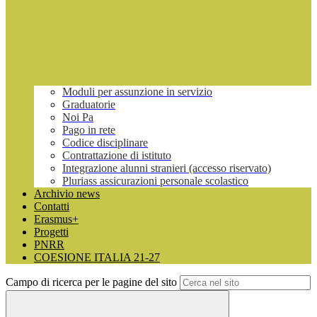
Moduli per assunzione in servizio
Graduatorie
Noi Pa
Pago in rete
Codice disciplinare
Contrattazione di istituto
Integrazione alunni stranieri (accesso riservato)
Pluriass assicurazioni personale scolastico
Archivio news
Contatti
Erasmus+
Progetti
PNRR
COESIONE ITALIA 21-27
Campo di ricerca per le pagine del sito