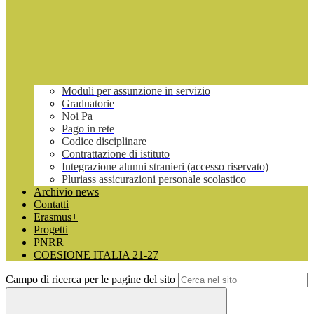
Moduli per assunzione in servizio
Graduatorie
Noi Pa
Pago in rete
Codice disciplinare
Contrattazione di istituto
Integrazione alunni stranieri (accesso riservato)
Pluriass assicurazioni personale scolastico
Archivio news
Contatti
Erasmus+
Progetti
PNRR
COESIONE ITALIA 21-27
Campo di ricerca per le pagine del sito