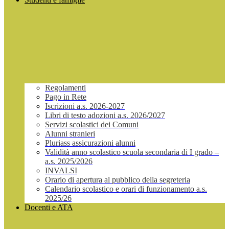
Regolamenti
Pago in Rete
Iscrizioni a.s. 2026-2027
Libri di testo adozioni a.s. 2026/2027
Servizi scolastici dei Comuni
Alunni stranieri
Pluriass assicurazioni alunni
Validità anno scolastico scuola secondaria di I grado –
a.s. 2025/2026
INVALSI
Orario di apertura al pubblico della segreteria
Calendario scolastico e orari di funzionamento a.s.
2025/26
Docenti e ATA