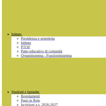
Istituto
Presidenza e segreteria
Istituto
PTOF
Patto educativo di comunità
Organigramma - Funzionigramma
Studenti e famiglie
Regolamenti
Pago in Rete
Iscrizioni a.s. 2026-2027