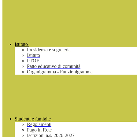
Istituto
Presidenza e segreteria
Istituto
PTOF
Patto educativo di comunità
Organigramma - Funzionigramma
Studenti e famiglie
Regolamenti
Pago in Rete
Iscrizioni a.s. 2026-2027