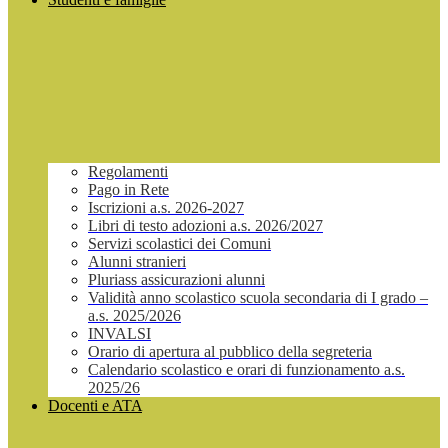
Regolamenti
Pago in Rete
Iscrizioni a.s. 2026-2027
Libri di testo adozioni a.s. 2026/2027
Servizi scolastici dei Comuni
Alunni stranieri
Pluriass assicurazioni alunni
Validità anno scolastico scuola secondaria di I grado –
a.s. 2025/2026
INVALSI
Orario di apertura al pubblico della segreteria
Calendario scolastico e orari di funzionamento a.s.
2025/26
Docenti e ATA