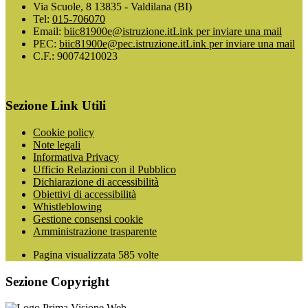
Via Scuole, 8 13835 - Valdilana (BI)
Tel:
015-706070
Email:
biic81900e@istruzione.it
Link per inviare una mail
PEC:
biic81900e@pec.istruzione.it
Link per inviare una mail
C.F.: 90074210023
Sezione Link Utili
Cookie policy
Note legali
Informativa Privacy
Ufficio Relazioni con il Pubblico
Dichiarazione di accessibilità
Obiettivi di accessibilità
Whistleblowing
Gestione consensi cookie
Amministrazione trasparente
Pagina visualizzata
585
volte
Sezione Copyright