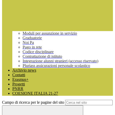
Moduli per assunzione in servizio
Graduatorie
Noi Pa
Pago in rete
Codice disciplinare
Contrattazione di istituto
Integrazione alunni stranieri (accesso riservato)
Pluriass assicurazioni personale scolastico
Archivio news
Contatti
Erasmus+
Progetti
PNRR
COESIONE ITALIA 21-27
Campo di ricerca per le pagine del sito