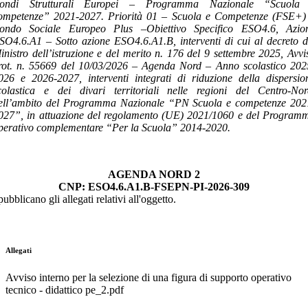
ondi Strutturali Europei –
Programma Nazionale “Scuola
ompetenze” 2021-2027. Priorità 01 – Scuola e Competenze (FSE+)
ondo Sociale Europeo Plus –
Obiettivo Specifico ESO4.6, Azio
SO4.6.A1 – Sotto azione ESO4.6.A1.B, interventi di cui al decreto d
inistro dell’istruzione e del merito n. 176 del 9 settembre 2025, Avvi
rot. n. 55669 del 10/03/2026 – Agenda Nord – Anno scolastico 202
026 e 2026-2027, interventi integrati di riduzione della dispersio
colastica e dei divari territoriali nelle regioni del Centro-Nor
ell’ambito del Programma Nazionale “PN Scuola e competenze 202
027”, in attuazione del regolamento (UE) 2021/1060 e del Program
perativo complementare “Per la Scuola” 2014-2020.
AGENDA NORD 2
CNP:
ESO4.6.A1.B-FSEPN-PI-2026-309
pubblicano gli allegati relativi all'oggetto.
Allegati
Avviso interno per la selezione di una figura di supporto operativo
tecnico - didattico pe_2.pdf