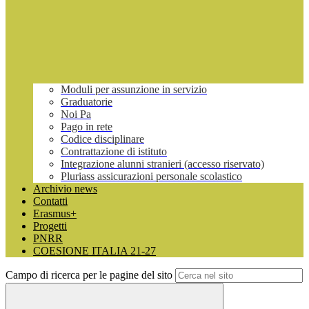
Moduli per assunzione in servizio
Graduatorie
Noi Pa
Pago in rete
Codice disciplinare
Contrattazione di istituto
Integrazione alunni stranieri (accesso riservato)
Pluriass assicurazioni personale scolastico
Archivio news
Contatti
Erasmus+
Progetti
PNRR
COESIONE ITALIA 21-27
Campo di ricerca per le pagine del sito