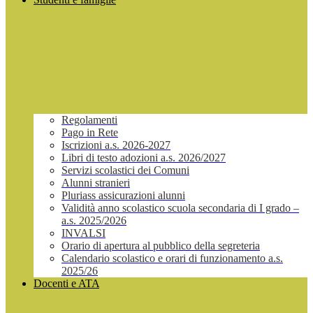
Regolamenti
Pago in Rete
Iscrizioni a.s. 2026-2027
Libri di testo adozioni a.s. 2026/2027
Servizi scolastici dei Comuni
Alunni stranieri
Pluriass assicurazioni alunni
Validità anno scolastico scuola secondaria di I grado –
a.s. 2025/2026
INVALSI
Orario di apertura al pubblico della segreteria
Calendario scolastico e orari di funzionamento a.s.
2025/26
Docenti e ATA