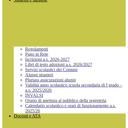
Regolamenti
Pago in Rete
Iscrizioni a.s. 2026-2027
Libri di testo adozioni a.s. 2026/2027
Servizi scolastici dei Comuni
Alunni stranieri
Pluriass assicurazioni alunni
Validità anno scolastico scuola secondaria di I grado –
a.s. 2025/2026
INVALSI
Orario di apertura al pubblico della segreteria
Calendario scolastico e orari di funzionamento a.s.
2025/26
Docenti e ATA