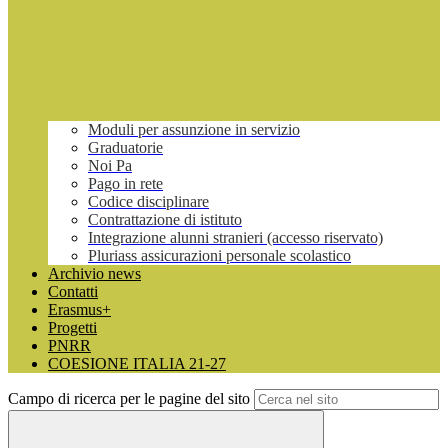
Moduli per assunzione in servizio
Graduatorie
Noi Pa
Pago in rete
Codice disciplinare
Contrattazione di istituto
Integrazione alunni stranieri (accesso riservato)
Pluriass assicurazioni personale scolastico
Archivio news
Contatti
Erasmus+
Progetti
PNRR
COESIONE ITALIA 21-27
Campo di ricerca per le pagine del sito