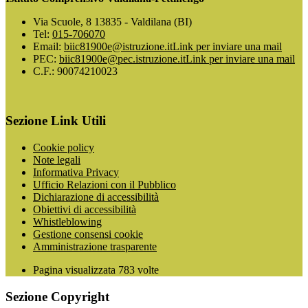
Via Scuole, 8 13835 - Valdilana (BI)
Tel:
015-706070
Email:
biic81900e@istruzione.it
Link per inviare una mail
PEC:
biic81900e@pec.istruzione.it
Link per inviare una mail
C.F.: 90074210023
Sezione Link Utili
Cookie policy
Note legali
Informativa Privacy
Ufficio Relazioni con il Pubblico
Dichiarazione di accessibilità
Obiettivi di accessibilità
Whistleblowing
Gestione consensi cookie
Amministrazione trasparente
Pagina visualizzata
783
volte
Sezione Copyright