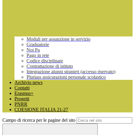
Moduli per assunzione in servizio
Graduatorie
Noi Pa
Pago in rete
Codice disciplinare
Contrattazione di istituto
Integrazione alunni stranieri (accesso riservato)
Pluriass assicurazioni personale scolastico
Archivio news
Contatti
Erasmus+
Progetti
PNRR
COESIONE ITALIA 21-27
Campo di ricerca per le pagine del sito