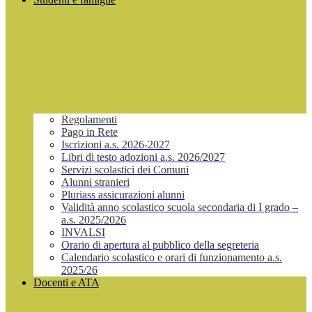
Regolamenti
Pago in Rete
Iscrizioni a.s. 2026-2027
Libri di testo adozioni a.s. 2026/2027
Servizi scolastici dei Comuni
Alunni stranieri
Pluriass assicurazioni alunni
Validità anno scolastico scuola secondaria di I grado –
a.s. 2025/2026
INVALSI
Orario di apertura al pubblico della segreteria
Calendario scolastico e orari di funzionamento a.s.
2025/26
Docenti e ATA