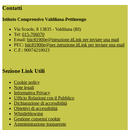
Contatti
Istituto Comprensivo Valdilana-Pettinengo
Via Scuole, 8 13835 - Valdilana (BI)
Tel:
015-706070
Email:
biic81900e@istruzione.it
Link per inviare una mail
PEC:
biic81900e@pec.istruzione.it
Link per inviare una mail
C.F.: 90074210023
Sezione Link Utili
Cookie policy
Note legali
Informativa Privacy
Ufficio Relazioni con il Pubblico
Dichiarazione di accessibilità
Obiettivi di accessibilità
Whistleblowing
Gestione consensi cookie
Amministrazione trasparente