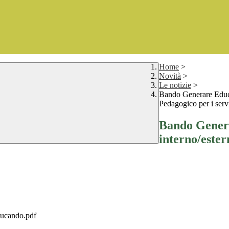
Home
>
Novità
>
Le notizie
>
Bando Generare Educan
Pedagogico per i servi
Bando Genera
interno/ester
ducando.pdf