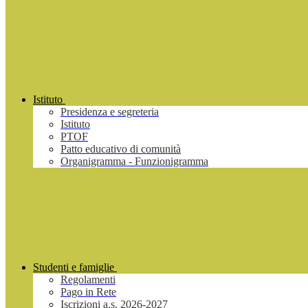
Istituto
Presidenza e segreteria
Istituto
PTOF
Patto educativo di comunità
Organigramma - Funzionigramma
Studenti e famiglie
Regolamenti
Pago in Rete
Iscrizioni a.s. 2026-2027