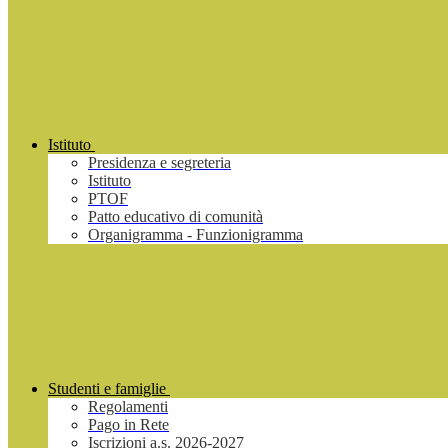
Istituto
Presidenza e segreteria
Istituto
PTOF
Patto educativo di comunità
Organigramma - Funzionigramma
Studenti e famiglie
Regolamenti
Pago in Rete
Iscrizioni a.s. 2026-2027