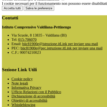
I cookie necessari per il funzionamento non possono essere disabilitati.
Accetta tutti
Salva le preferenze
Contatti
Istituto Comprensivo Valdilana-Pettinengo
Via Scuole, 8 13835 - Valdilana (BI)
Tel:
015-706070
Email:
biic81900e@istruzione.it
Link per inviare una mail
PEC:
biic81900e@pec.istruzione.it
Link per inviare una mail
C.F.: 90074210023
Sezione Link Utili
Cookie policy
Note legali
Informativa Privacy
Ufficio Relazioni con il Pubblico
Dichiarazione di accessibilità
Obiettivi di accessibilità
Whistleblowing