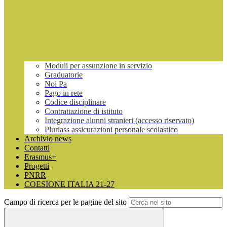
Moduli per assunzione in servizio
Graduatorie
Noi Pa
Pago in rete
Codice disciplinare
Contrattazione di istituto
Integrazione alunni stranieri (accesso riservato)
Pluriass assicurazioni personale scolastico
Archivio news
Contatti
Erasmus+
Progetti
PNRR
COESIONE ITALIA 21-27
Campo di ricerca per le pagine del sito