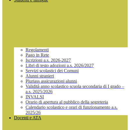
Regolamenti
Pago in Rete
Iscrizioni a.s. 2026-2027
Libri di testo adozioni a.s. 2026/2027
Servizi scolastici dei Comuni
Alunni stranieri
Pluriass assicurazioni alunni
Validità anno scolastico scuola secondaria di I grado –
a.s. 2025/2026
INVALSI
Orario di apertura al pubblico della segreteria
Calendario scolastico e orari di funzionamento a.s.
2025/26
Docenti e ATA