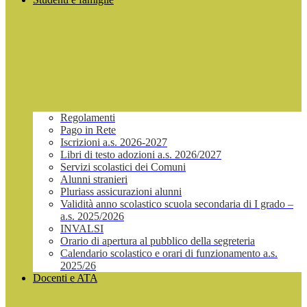
Regolamenti
Pago in Rete
Iscrizioni a.s. 2026-2027
Libri di testo adozioni a.s. 2026/2027
Servizi scolastici dei Comuni
Alunni stranieri
Pluriass assicurazioni alunni
Validità anno scolastico scuola secondaria di I grado –
a.s. 2025/2026
INVALSI
Orario di apertura al pubblico della segreteria
Calendario scolastico e orari di funzionamento a.s.
2025/26
Docenti e ATA