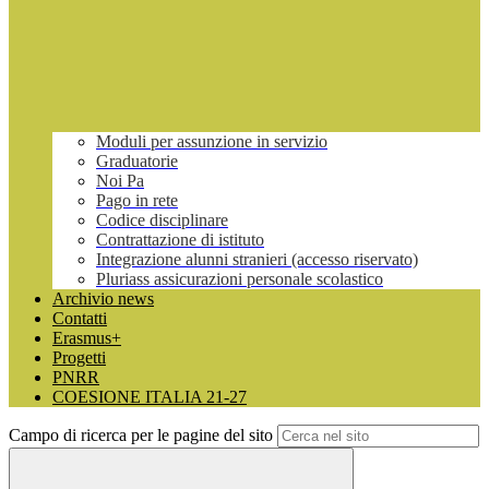
Moduli per assunzione in servizio
Graduatorie
Noi Pa
Pago in rete
Codice disciplinare
Contrattazione di istituto
Integrazione alunni stranieri (accesso riservato)
Pluriass assicurazioni personale scolastico
Archivio news
Contatti
Erasmus+
Progetti
PNRR
COESIONE ITALIA 21-27
Campo di ricerca per le pagine del sito