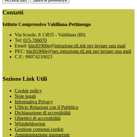
Accetta tutti
Salva le preferenze
Contatti
Istituto Comprensivo Valdilana-Pettinengo
Via Scuole, 8 13835 - Valdilana (BI)
Tel:
015-706070
Email:
biic81900e@istruzione.it
Link per inviare una mail
PEC:
biic81900e@pec.istruzione.it
Link per inviare una mail
C.F.: 90074210023
Sezione Link Utili
Cookie policy
Note legali
Informativa Privacy
Ufficio Relazioni con il Pubblico
Dichiarazione di accessibilità
Obiettivi di accessibilità
Whistleblowing
Gestione consensi cookie
Amministrazione trasparente