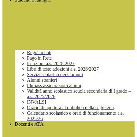
Regolamenti
Pago in Rete
Iscrizioni a.s. 2026-2027
Libri di testo adozioni a.s. 2026/2027
Servizi scolastici dei Comuni
Alunni stranieri
Pluriass assicurazioni alunni
Validità anno scolastico scuola secondaria di I grado –
a.s. 2025/2026
INVALSI
Orario di apertura al pubblico della segreteria
Calendario scolastico e orari di funzionamento a.s.
2025/26
Docenti e ATA