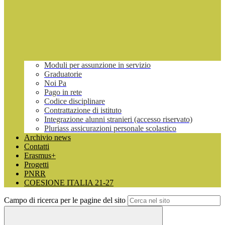
Moduli per assunzione in servizio
Graduatorie
Noi Pa
Pago in rete
Codice disciplinare
Contrattazione di istituto
Integrazione alunni stranieri (accesso riservato)
Pluriass assicurazioni personale scolastico
Archivio news
Contatti
Erasmus+
Progetti
PNRR
COESIONE ITALIA 21-27
Campo di ricerca per le pagine del sito