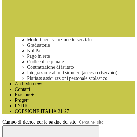
Moduli per assunzione in servizio
Graduatorie
Noi Pa
Pago in rete
Codice disciplinare
Contrattazione di istituto
Integrazione alunni stranieri (accesso riservato)
Pluriass assicurazioni personale scolastico
Archivio news
Contatti
Erasmus+
Progetti
PNRR
COESIONE ITALIA 21-27
Campo di ricerca per le pagine del sito