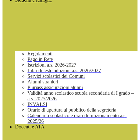
Regolamenti
Pago in Rete
Iscrizioni a.s. 2026-2027
Libri di testo adozioni a.s. 2026/2027
Servizi scolastici dei Comuni
Alunni stranieri
Pluriass assicurazioni alunni
Validità anno scolastico scuola secondaria di I grado –
a.s. 2025/2026
INVALSI
Orario di apertura al pubblico della segreteria
Calendario scolastico e orari di funzionamento a.s.
2025/26
Docenti e ATA