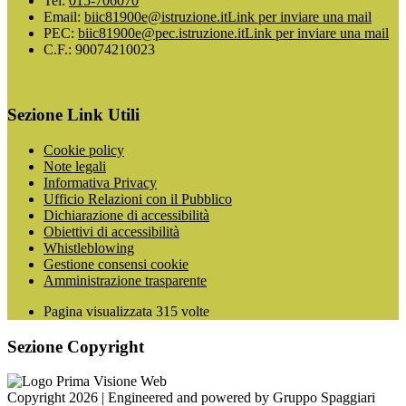
Tel:
015-706070
Email:
biic81900e@istruzione.it
Link per inviare una mail
PEC:
biic81900e@pec.istruzione.it
Link per inviare una mail
C.F.: 90074210023
Sezione Link Utili
Cookie policy
Note legali
Informativa Privacy
Ufficio Relazioni con il Pubblico
Dichiarazione di accessibilità
Obiettivi di accessibilità
Whistleblowing
Gestione consensi cookie
Amministrazione trasparente
Pagina visualizzata
315
volte
Sezione Copyright
Copyright 2026 | Engineered and powered by Gruppo Spaggiari