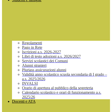
Regolamenti
Pago in Rete
Iscrizioni a.s. 2026-2027
Libri di testo adozioni a.s. 2026/2027
Servizi scolastici dei Comuni
Alunni stranieri
Pluriass assicurazioni alunni
Validità anno scolastico scuola secondaria di I grado –
a.s. 2025/2026
INVALSI
Orario di apertura al pubblico della segreteria
Calendario scolastico e orari di funzionamento a.s.
2025/26
Docenti e ATA