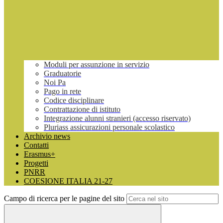
Moduli per assunzione in servizio
Graduatorie
Noi Pa
Pago in rete
Codice disciplinare
Contrattazione di istituto
Integrazione alunni stranieri (accesso riservato)
Pluriass assicurazioni personale scolastico
Archivio news
Contatti
Erasmus+
Progetti
PNRR
COESIONE ITALIA 21-27
Campo di ricerca per le pagine del sito