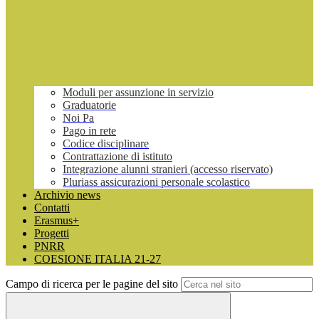
Moduli per assunzione in servizio
Graduatorie
Noi Pa
Pago in rete
Codice disciplinare
Contrattazione di istituto
Integrazione alunni stranieri (accesso riservato)
Pluriass assicurazioni personale scolastico
Archivio news
Contatti
Erasmus+
Progetti
PNRR
COESIONE ITALIA 21-27
Campo di ricerca per le pagine del sito