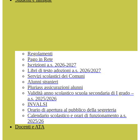
Regolamenti
Pago in Rete
Iscrizioni a.s. 2026-2027
Libri di testo adozioni a.s. 2026/2027
Servizi scolastici dei Comuni
Alunni stranieri
Pluriass assicurazioni alunni
Validità anno scolastico scuola secondaria di I grado –
a.s. 2025/2026
INVALSI
Orario di apertura al pubblico della segreteria
Calendario scolastico e orari di funzionamento a.s.
2025/26
Docenti e ATA