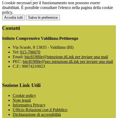
I cookie necessari per il funzionamento non possono essere
disabilitati. È possibile consultare l'elenco nella pagina della cookie
policy.
Accetta tutti
Salva le preferenze
Contatti
Istituto Comprensivo Valdilana-Pettinengo
Via Scuole, 8 13835 - Valdilana (BI)
Tel:
015-706070
Email:
biic81900e@istruzione.it
Link per inviare una mail
PEC:
biic81900e@pec.istruzione.it
Link per inviare una mail
C.F.: 90074210023
Sezione Link Utili
Cookie policy
Note legali
Informativa Privacy
Ufficio Relazioni con il Pubblico
Dichiarazione di accessibilità