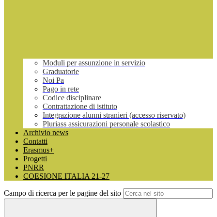
Moduli per assunzione in servizio
Graduatorie
Noi Pa
Pago in rete
Codice disciplinare
Contrattazione di istituto
Integrazione alunni stranieri (accesso riservato)
Pluriass assicurazioni personale scolastico
Archivio news
Contatti
Erasmus+
Progetti
PNRR
COESIONE ITALIA 21-27
Campo di ricerca per le pagine del sito