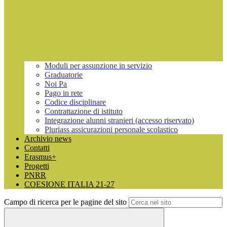
Moduli per assunzione in servizio
Graduatorie
Noi Pa
Pago in rete
Codice disciplinare
Contrattazione di istituto
Integrazione alunni stranieri (accesso riservato)
Pluriass assicurazioni personale scolastico
Archivio news
Contatti
Erasmus+
Progetti
PNRR
COESIONE ITALIA 21-27
Campo di ricerca per le pagine del sito