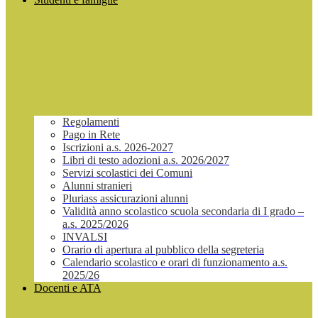
Regolamenti
Pago in Rete
Iscrizioni a.s. 2026-2027
Libri di testo adozioni a.s. 2026/2027
Servizi scolastici dei Comuni
Alunni stranieri
Pluriass assicurazioni alunni
Validità anno scolastico scuola secondaria di I grado –
a.s. 2025/2026
INVALSI
Orario di apertura al pubblico della segreteria
Calendario scolastico e orari di funzionamento a.s.
2025/26
Docenti e ATA