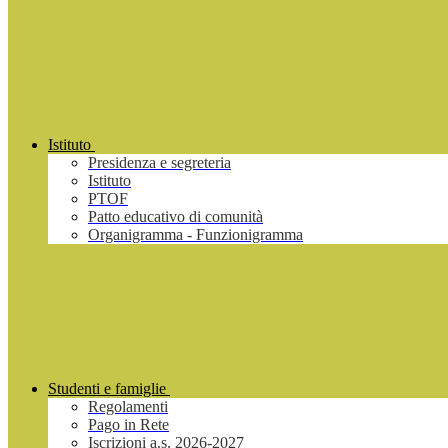
Istituto
Presidenza e segreteria
Istituto
PTOF
Patto educativo di comunità
Organigramma - Funzionigramma
Studenti e famiglie
Regolamenti
Pago in Rete
Iscrizioni a.s. 2026-2027