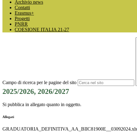
Archivio news
Contatti
Erasmus+
Progetti
PNRR
COESIONE ITALIA 21-27
Campo di ricerca per le pagine del sito
2025/2026, 2026/2027
Si pubblica in allegato quanto in oggetto.
Allegati
GRADUATORIA_DEFINITIVA_AA_BIIC81900E__03092024.xl