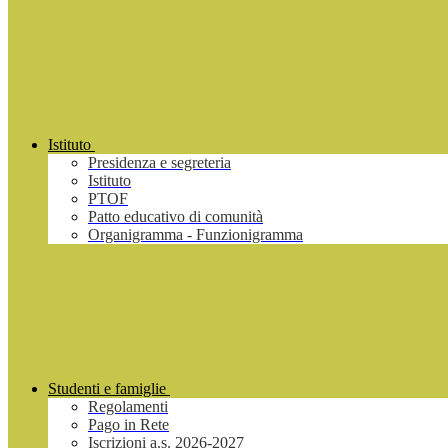
Istituto
Presidenza e segreteria
Istituto
PTOF
Patto educativo di comunità
Organigramma - Funzionigramma
Studenti e famiglie
Regolamenti
Pago in Rete
Iscrizioni a.s. 2026-2027