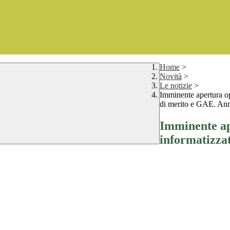
Home
>
Novità
>
Le notizie
>
Imminente apertura op
di merito e GAE. Ann
Imminente ap
informatizzat