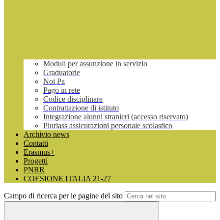
Moduli per assunzione in servizio
Graduatorie
Noi Pa
Pago in rete
Codice disciplinare
Contrattazione di istituto
Integrazione alunni stranieri (accesso riservato)
Pluriass assicurazioni personale scolastico
Archivio news
Contatti
Erasmus+
Progetti
PNRR
COESIONE ITALIA 21-27
Campo di ricerca per le pagine del sito