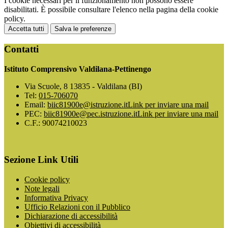
I cookie necessari per il funzionamento non possono essere
disabilitati. È possibile consultare l'elenco nella pagina della cookie
policy.
Accetta tutti
Salva le preferenze
Contatti
Istituto Comprensivo Valdilana-Pettinengo
Via Scuole, 8 13835 - Valdilana (BI)
Tel:
015-706070
Email:
biic81900e@istruzione.it
Link per inviare una mail
PEC:
biic81900e@pec.istruzione.it
Link per inviare una mail
C.F.: 90074210023
Sezione Link Utili
Cookie policy
Note legali
Informativa Privacy
Ufficio Relazioni con il Pubblico
Dichiarazione di accessibilità
Obiettivi di accessibilità