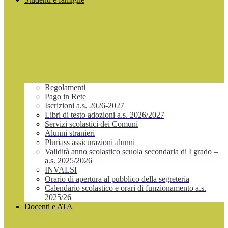
Regolamenti
Pago in Rete
Iscrizioni a.s. 2026-2027
Libri di testo adozioni a.s. 2026/2027
Servizi scolastici dei Comuni
Alunni stranieri
Pluriass assicurazioni alunni
Validità anno scolastico scuola secondaria di I grado –
a.s. 2025/2026
INVALSI
Orario di apertura al pubblico della segreteria
Calendario scolastico e orari di funzionamento a.s.
2025/26
Docenti e ATA