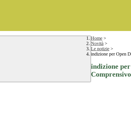
Home
>
Novità
>
Le notizie
>
indizione per Open Da
indizione per
Comprensivo 