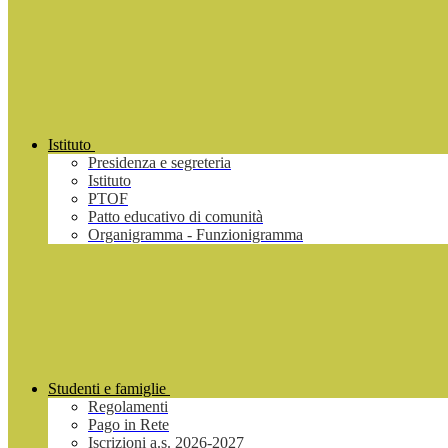
Istituto
Presidenza e segreteria
Istituto
PTOF
Patto educativo di comunità
Organigramma - Funzionigramma
Studenti e famiglie
Regolamenti
Pago in Rete
Iscrizioni a.s. 2026-2027