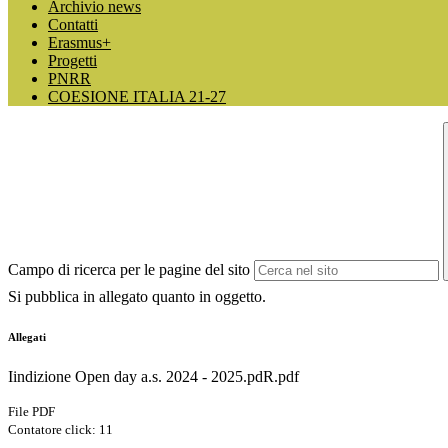
Archivio news
Contatti
Erasmus+
Progetti
PNRR
COESIONE ITALIA 21-27
Campo di ricerca per le pagine del sito
Si pubblica in allegato quanto in oggetto.
Allegati
Iindizione Open day a.s. 2024 - 2025.pdR.pdf
File PDF
Contatore click: 11