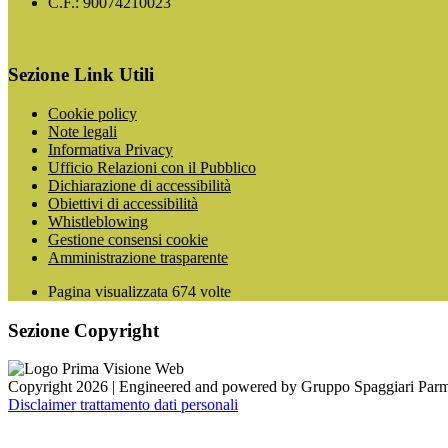
C.F.: 90074210023
Sezione Link Utili
Cookie policy
Note legali
Informativa Privacy
Ufficio Relazioni con il Pubblico
Dichiarazione di accessibilità
Obiettivi di accessibilità
Whistleblowing
Gestione consensi cookie
Amministrazione trasparente
Pagina visualizzata
674
volte
Sezione Copyright
Copyright 2026 | Engineered and powered by Gruppo Spaggiari Parm
Disclaimer trattamento dati personali