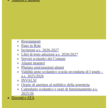
Regolamenti
Pago in Rete
Iscrizioni a.s. 2026-2027
Libri di testo adozioni a.s. 2026/2027
Servizi scolastici dei Comuni
Alunni stranieri
Pluriass assicurazioni alunni
Validità anno scolastico scuola secondaria di I grado –
a.s. 2025/2026
INVALSI
Orario di apertura al pubblico della segreteria
Calendario scolastico e orari di funzionamento a.s.
2025/26
Docenti e ATA