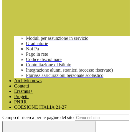
Moduli per assunzione in servizio
Graduatorie
Noi Pa
Pago in rete
Codice disciplinare
Contrattazione di istituto
Integrazione alunni stranieri (accesso riservato)
Pluriass assicurazioni personale scolastico
Archivio news
Contatti
Erasmus+
Progetti
PNRR
COESIONE ITALIA 21-27
Campo di ricerca per le pagine del sito