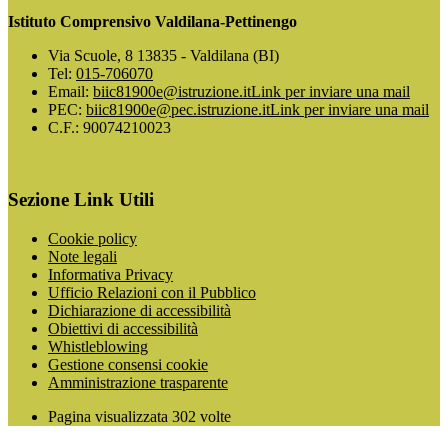
Istituto Comprensivo Valdilana-Pettinengo
Via Scuole, 8 13835 - Valdilana (BI)
Tel:
015-706070
Email:
biic81900e@istruzione.it
Link per inviare una mail
PEC:
biic81900e@pec.istruzione.it
Link per inviare una mail
C.F.: 90074210023
Sezione Link Utili
Cookie policy
Note legali
Informativa Privacy
Ufficio Relazioni con il Pubblico
Dichiarazione di accessibilità
Obiettivi di accessibilità
Whistleblowing
Gestione consensi cookie
Amministrazione trasparente
Pagina visualizzata
302
volte