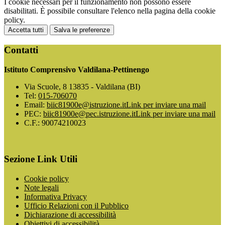
I cookie necessari per il funzionamento non possono essere
disabilitati. È possibile consultare l'elenco nella pagina della cookie
policy.
Accetta tutti
Salva le preferenze
Contatti
Istituto Comprensivo Valdilana-Pettinengo
Via Scuole, 8 13835 - Valdilana (BI)
Tel:
015-706070
Email:
biic81900e@istruzione.it
Link per inviare una mail
PEC:
biic81900e@pec.istruzione.it
Link per inviare una mail
C.F.: 90074210023
Sezione Link Utili
Cookie policy
Note legali
Informativa Privacy
Ufficio Relazioni con il Pubblico
Dichiarazione di accessibilità
Obiettivi di accessibilità