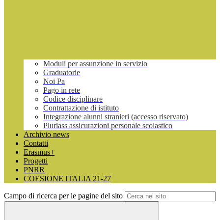
Moduli per assunzione in servizio
Graduatorie
Noi Pa
Pago in rete
Codice disciplinare
Contrattazione di istituto
Integrazione alunni stranieri (accesso riservato)
Pluriass assicurazioni personale scolastico
Archivio news
Contatti
Erasmus+
Progetti
PNRR
COESIONE ITALIA 21-27
Campo di ricerca per le pagine del sito