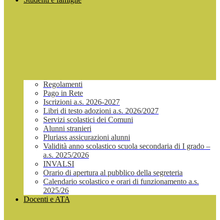
Regolamenti
Pago in Rete
Iscrizioni a.s. 2026-2027
Libri di testo adozioni a.s. 2026/2027
Servizi scolastici dei Comuni
Alunni stranieri
Pluriass assicurazioni alunni
Validità anno scolastico scuola secondaria di I grado –
a.s. 2025/2026
INVALSI
Orario di apertura al pubblico della segreteria
Calendario scolastico e orari di funzionamento a.s.
2025/26
Docenti e ATA