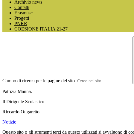
Archivio news
Contatti
Erasmus+
Progetti
PNRR
COESIONE ITALIA 21-27
Campo di ricerca per le pagine del sito
Patrizia Manna.
Il Dirigente Scolastico
Riccardo Ongaretto
Notizie
Questo sito o gli strumenti terzi da questo utilizzati si avvalgono di coo