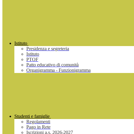
Istituto
Presidenza e segreteria
Istituto
PTOF
Patto educativo di comunità
Organigramma - Funzionigramma
Studenti e famiglie
Regolamenti
Pago in Rete
Iscrizioni a.s. 2026-2027