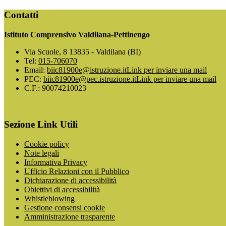
Contatti
Istituto Comprensivo Valdilana-Pettinengo
Via Scuole, 8 13835 - Valdilana (BI)
Tel:
015-706070
Email:
biic81900e@istruzione.it
Link per inviare una mail
PEC:
biic81900e@pec.istruzione.it
Link per inviare una mail
C.F.: 90074210023
Sezione Link Utili
Cookie policy
Note legali
Informativa Privacy
Ufficio Relazioni con il Pubblico
Dichiarazione di accessibilità
Obiettivi di accessibilità
Whistleblowing
Gestione consensi cookie
Amministrazione trasparente