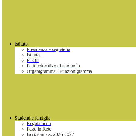
Istituto
Presidenza e segreteria
Istituto
PTOF
Patto educativo di comunità
Organigramma - Funzionigramma
Studenti e famiglie
Regolamenti
Pago in Rete
Iscrizioni a.s. 2026-2027