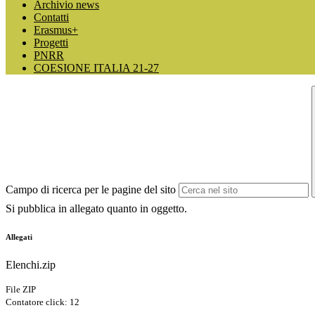
Archivio news
Contatti
Erasmus+
Progetti
PNRR
COESIONE ITALIA 21-27
Campo di ricerca per le pagine del sito
Si pubblica in allegato quanto in oggetto.
Allegati
Elenchi.zip
File ZIP
Contatore click: 12