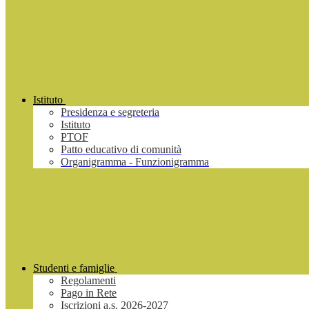
Istituto
Presidenza e segreteria
Istituto
PTOF
Patto educativo di comunità
Organigramma - Funzionigramma
Studenti e famiglie
Regolamenti
Pago in Rete
Iscrizioni a.s. 2026-2027