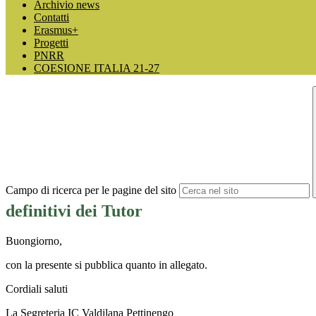
Archivio news
Contatti
Erasmus+
Progetti
PNRR
COESIONE ITALIA 21-27
Campo di ricerca per le pagine del sito
definitivi dei Tutor
Buongiorno,
con la presente si pubblica quanto in allegato.
Cordiali saluti
La Segreteria IC Valdilana Pettinengo